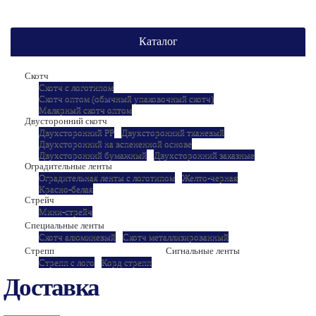
Каталог
Скотч
Скотч с логотипом
Скотч оптом (обычный упаковочный скотч)
Малярный скотч оптом
Двусторонний скотч
Двухсторонний РР
Двухсторонний тканевый
Двухсторонний на вспененной основе
Двухсторонний бумажный
Двухсторонний заказные
Оградительные ленты
Оградительная ленты с логотипом
Желто-черная
Красно-белая
Стрейч
Мини-стрейч
Специальные ленты
Скотч алюминевый
Скотч металлизированный
Стрепп
Сигнальные ленты
Стрепп с лого
Корд стрепп
Доставка