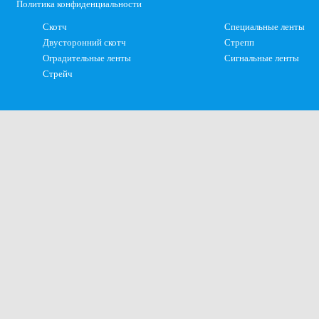
Политика конфиденциальности
Скотч
Специальные ленты
Двусторонний скотч
Стрепп
Оградительные ленты
Сигнальные ленты
Стрейч
×
Оставить заявку на заказ ленты
Оставить заявку