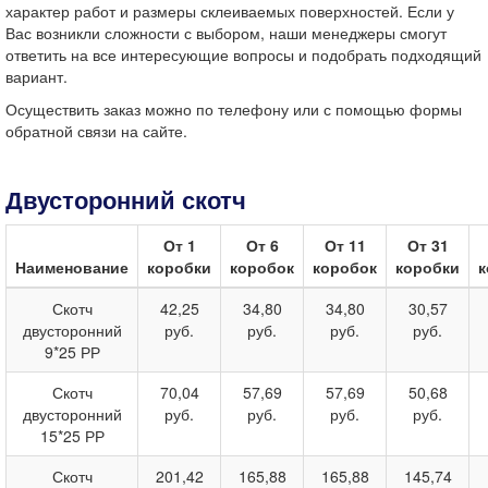
характер работ и размеры склеиваемых поверхностей. Если у
Вас возникли сложности с выбором, наши менеджеры смогут
ответить на все интересующие вопросы и подобрать подходящий
вариант.
Осуществить заказ можно по телефону или с помощью формы
обратной связи на сайте.
Двусторонний скотч
От 1
От 6
От 11
От 31
Наименование
коробки
коробок
коробок
коробки
к
Скотч
42,25
34,80
34,80
30,57
двусторонний
руб.
руб.
руб.
руб.
9*25 РР
Скотч
70,04
57,69
57,69
50,68
двусторонний
руб.
руб.
руб.
руб.
15*25 РР
Скотч
201,42
165,88
165,88
145,74